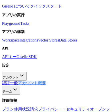
Giselle について
クイックスタート
アプリの実行
Playground
Tasks
アプリの構築
Workspace
Integrations
Vector Stores
Data Stores
API
APIキー
Giselle SDK
設定
アカウント
認証
一般
アカウント概要
チーム
詳細情報
プラン
使用状況
請求
プライバシー・セキュリティ
オープンソ