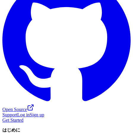
Open Source
Support
Log in
Sign up
Get Started
はじめに