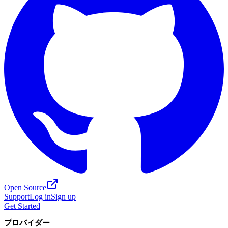
Open Source
Support
Log in
Sign up
Get Started
プロバイダー