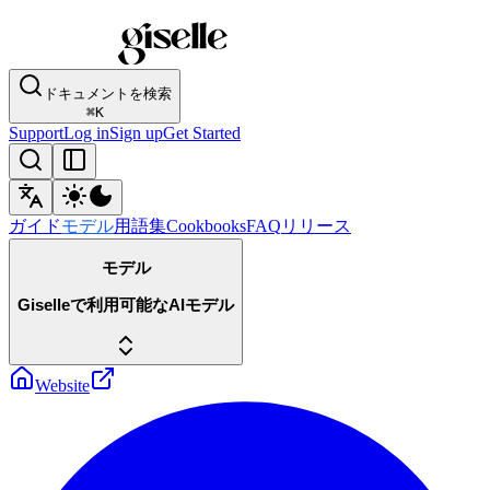
ドキュメントを検索
⌘
K
Support
Log in
Sign up
Get Started
ガイド
モデル
用語集
Cookbooks
FAQ
リリース
モデル
Giselleで利用可能なAIモデル
Website