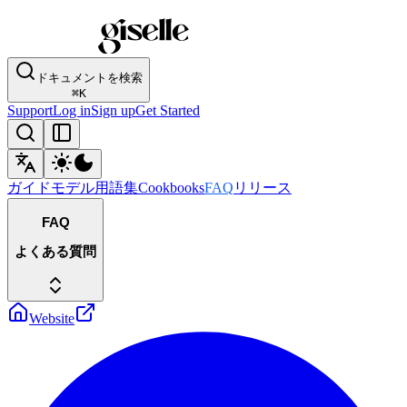
ドキュメントを検索
⌘
K
Support
Log in
Sign up
Get Started
ガイド
モデル
用語集
Cookbooks
FAQ
リリース
FAQ
よくある質問
Website