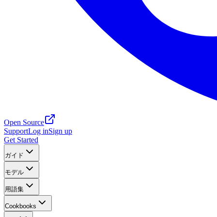
Open Source
Support
Log in
Sign up
Get Started
ガイド
モデル
用語集
Cookbooks