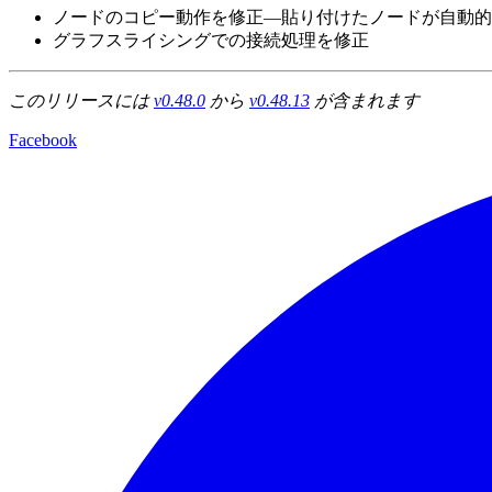
ノードのコピー動作を修正—貼り付けたノードが自動的
グラフスライシングでの接続処理を修正
このリリースには
v0.48.0
から
v0.48.13
が含まれます
Facebook