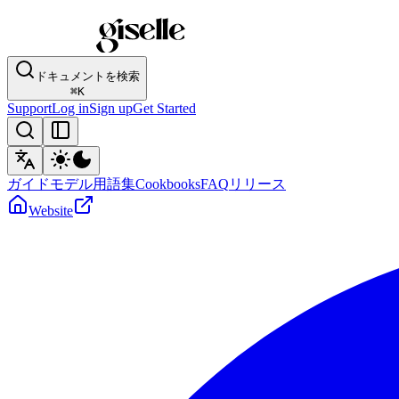
ドキュメントを検索
⌘
K
Support
Log in
Sign up
Get Started
ガイド
モデル
用語集
Cookbooks
FAQ
リリース
Website